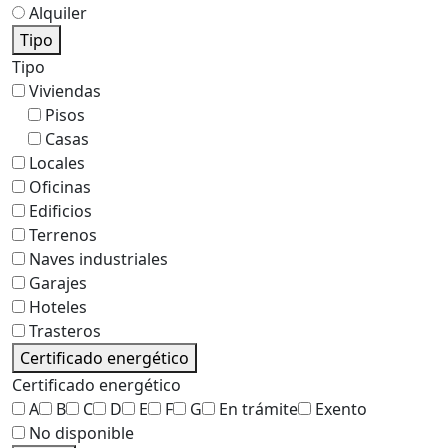
Alquiler
Tipo
Tipo
Viviendas
Pisos
Casas
Locales
Oficinas
Edificios
Terrenos
Naves industriales
Garajes
Hoteles
Trasteros
Certificado energético
Certificado energético
A
B
C
D
E
F
G
En trámite
Exento
No disponible