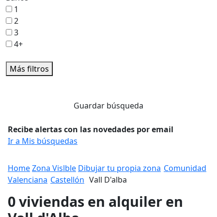
1
2
3
4+
Más filtros
Guardar búsqueda
Recibe alertas con las novedades por email
Ir a Mis búsquedas
Home
Zona Vislble
Dibujar tu propia zona
Comunidad
Valenciana
Castellón
Vall D'alba
0 viviendas en alquiler en