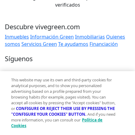
verificados
Descubre vivegreen.com
Inmuebles
Información Green
Inmobiliarias
Quienes
somos
Servicios Green
Te ayudamos
Financiación
Síguenos
Contacto
This website may use its own and third-party cookies for
hola@vivegreen.com
analytical purposes, and to show you personalized
advertising based on a profile prepared from your
browsing habits (for example, pages visited). You can
accept all cookies by pressing the "Accept cookies" button,
or
CONFIGURE OR REJECT THEIR USE BY PRESSING THE
"CONFIGURE YOUR COOKIES" BUTTON.
And if you need
more information, you can consult our
Política de
Aviso Legal
Cookies
Condiciones de uso