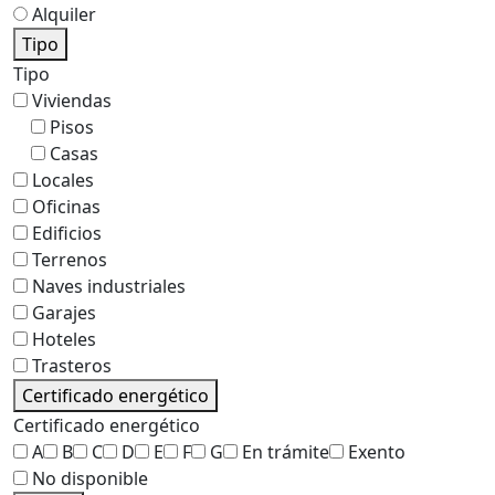
Alquiler
Tipo
Tipo
Viviendas
Pisos
Casas
Locales
Oficinas
Edificios
Terrenos
Naves industriales
Garajes
Hoteles
Trasteros
Certificado energético
Certificado energético
A
B
C
D
E
F
G
En trámite
Exento
No disponible