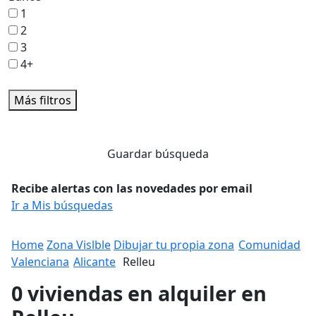
1
2
3
4+
Más filtros
Guardar búsqueda
Recibe alertas con las novedades por email
Ir a Mis búsquedas
Home
Zona Vislble
Dibujar tu propia zona
Comunidad
Valenciana
Alicante
Relleu
0 viviendas en alquiler en