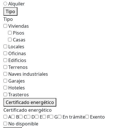
Alquiler
Tipo
Tipo
Viviendas
Pisos
Casas
Locales
Oficinas
Edificios
Terrenos
Naves industriales
Garajes
Hoteles
Trasteros
Certificado energético
Certificado energético
A
B
C
D
E
F
G
En trámite
Exento
No disponible