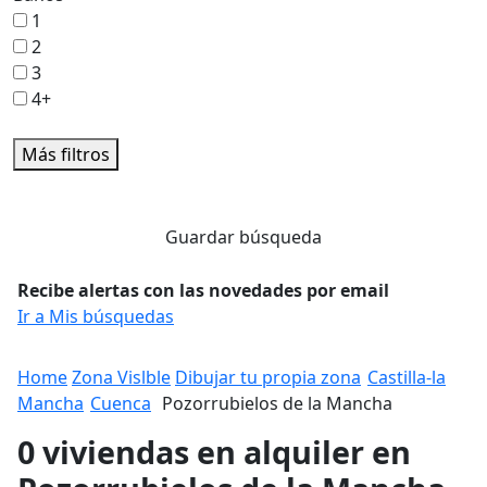
1
2
3
4+
Más filtros
Guardar búsqueda
Recibe alertas con las novedades por email
Ir a Mis búsquedas
Home
Zona Vislble
Dibujar tu propia zona
Castilla-la
Mancha
Cuenca
Pozorrubielos de la Mancha
0 viviendas en alquiler en