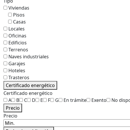
Tipo
Viviendas
Pisos
Casas
Locales
Oficinas
Edificios
Terrenos
Naves industriales
Garajes
Hoteles
Trasteros
Certificado energético
Certificado energético
A
B
C
D
E
F
G
En trámite
Exento
No disp
Precio
Precio