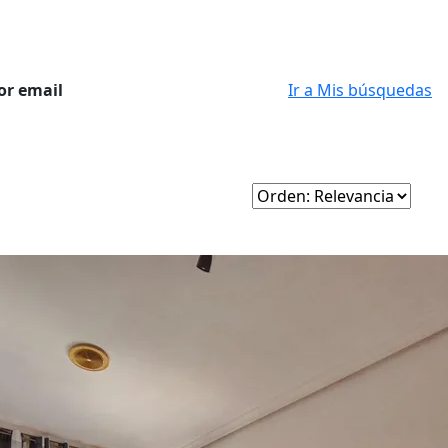
or email
Ir a Mis búsquedas