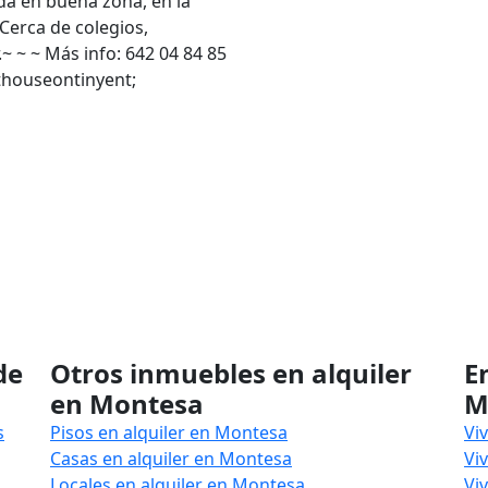
ada en buena zona, en la
Cerca de colegios,
 ~ ~ Más info: 642 04 84 85
houseontinyent;
de
Otros inmuebles en alquiler
E
en Montesa
M
s
Pisos en alquiler en Montesa
Vi
Casas en alquiler en Montesa
Vi
Locales en alquiler en Montesa
Vi