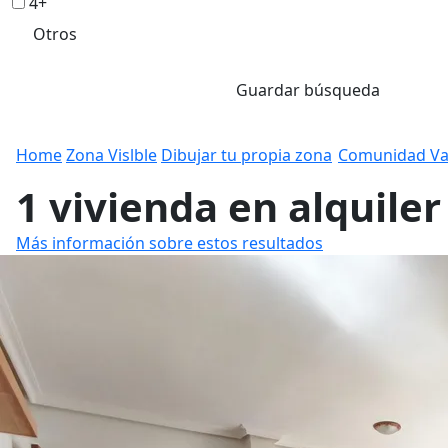
4+
Otros
Guardar búsqueda
Home
Zona Vislble
Dibujar tu propia zona
Comunidad Va
1 vivienda en alquile
Más información sobre estos resultados