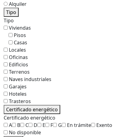
Alquiler
Tipo
Tipo
Viviendas
Pisos
Casas
Locales
Oficinas
Edificios
Terrenos
Naves industriales
Garajes
Hoteles
Trasteros
Certificado energético
Certificado energético
A
B
C
D
E
F
G
En trámite
Exento
No disponible