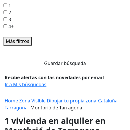
1
2
3
4+
Más filtros
Guardar búsqueda
Recibe alertas con las novedades por email
Ir a Mis búsquedas
Home
Zona Vislble
Dibujar tu propia zona
Cataluña
Tarragona
Montbrió de Tarragona
1 vivienda en alquiler en