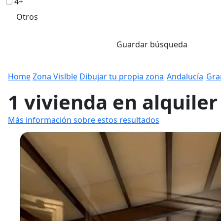
4+
Otros
Guardar búsqueda
Home
Zona Vislble
Dibujar tu propia zona
Andalucía
Gra
1 vivienda en alquile
Más información sobre estos resultados