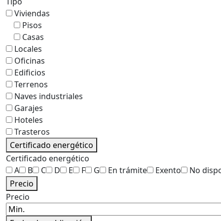
Tipo
Viviendas
Pisos
Casas
Locales
Oficinas
Edificios
Terrenos
Naves industriales
Garajes
Hoteles
Trasteros
Certificado energético
Certificado energético
A
B
C
D
E
F
G
En trámite
Exento
No disp
Precio
Precio