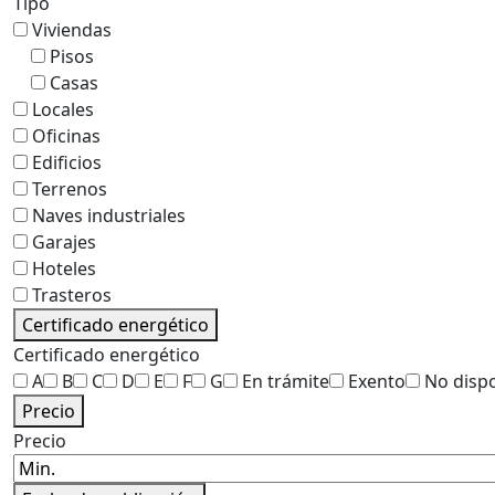
Tipo
Viviendas
Pisos
Casas
Locales
Oficinas
Edificios
Terrenos
Naves industriales
Garajes
Hoteles
Trasteros
Certificado energético
Certificado energético
A
B
C
D
E
F
G
En trámite
Exento
No disp
Precio
Precio