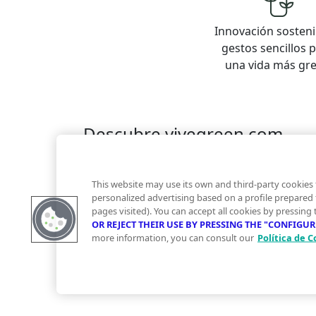
Innovación sosteni
gestos sencillos 
una vida más gr
Descubre vivegreen.com
Inmuebles
Información Green
Inmobiliaria
Quienes somos
Servicios Green
Te ayudam
This website may use its own and third-party cookies 
Financiación
personalized advertising based on a profile prepared
pages visited). You can accept all cookies by pressing
OR REJECT THEIR USE BY PRESSING THE "CONFIGU
more information, you can consult our
Política de C
© 