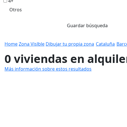
4+
Otros
Guardar búsqueda
Home
Zona Vislble
Dibujar tu propia zona
Cataluña
Barc
0 viviendas en alquil
Más información sobre estos resultados