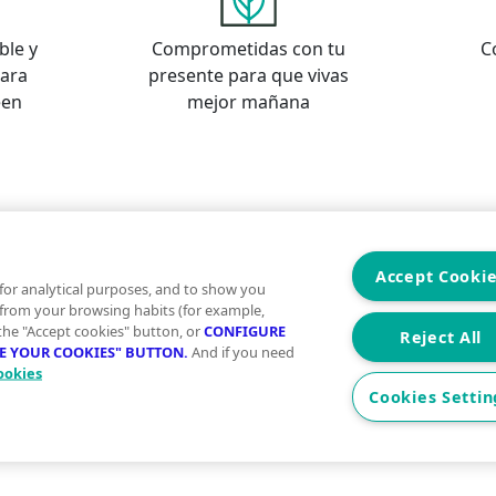
ble y
Comprometidas con tu
C
para
presente para que vivas
een
mejor mañana
s
os
Accept Cooki
for analytical purposes, and to show you
 from your browsing habits (for example,
 the "Accept cookies" button, or
CONFIGURE
Reject All
RE YOUR COOKIES" BUTTON.
And if you need
ookies
Aviso Legal
Condiciones de uso
Politica
Cookies Settin
2026 Vivegreen - Todos los derechos reservados - UCI SE