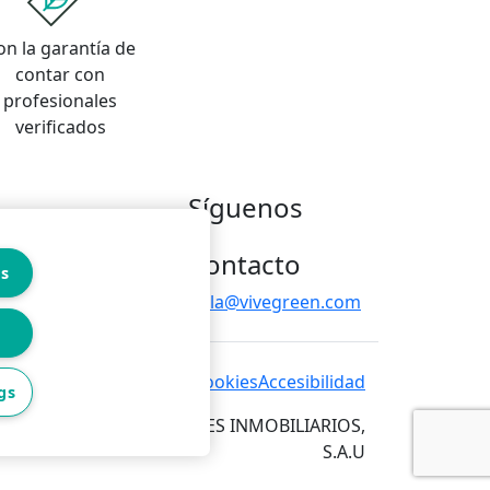
on la garantía de
contar con
profesionales
verificados
Síguenos
Contacto
es
hola@vivegreen.com
 de privacidad
Política de cookies
Accesibilidad
gs
RVICIOS PARA PROFESIONALES INMOBILIARIOS,
S.A.U