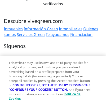
verificados
Descubre vivegreen.com
Inmuebles
Información Green
Inmobiliarias
Quienes
somos
Servicios Green
Te ayudamos
Financiación
Síguenos
Contacto
This website may use its own and third-party cookies for
hola@vivegreen.com
analytical purposes, and to show you personalized
advertising based on a profile prepared from your
browsing habits (for example, pages visited). You can
accept all cookies by pressing the "Accept cookies" button,
or
CONFIGURE OR REJECT THEIR USE BY PRESSING THE
"CONFIGURE YOUR COOKIES" BUTTON.
And if you need
more information, you can consult our
Política de
Aviso Legal
Cookies
Condiciones de uso