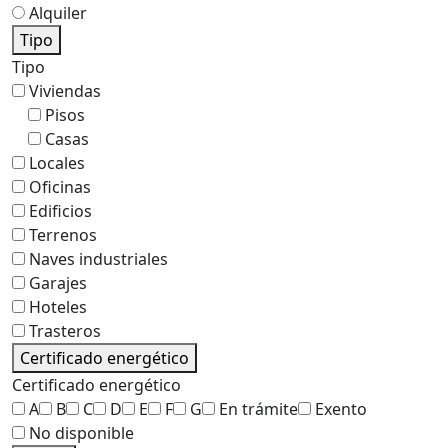
Alquiler
Tipo
Tipo
Viviendas
Pisos
Casas
Locales
Oficinas
Edificios
Terrenos
Naves industriales
Garajes
Hoteles
Trasteros
Certificado energético
Certificado energético
A
B
C
D
E
F
G
En trámite
Exento
No disponible