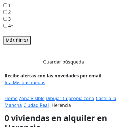
1
2
3
4+
Más filtros
Guardar búsqueda
Recibe alertas con las novedades por email
Ir a Mis búsquedas
Home
Zona Vislble
Dibujar tu propia zona
Castilla-la
Mancha
Ciudad Real
Herencia
0 viviendas en alquiler en