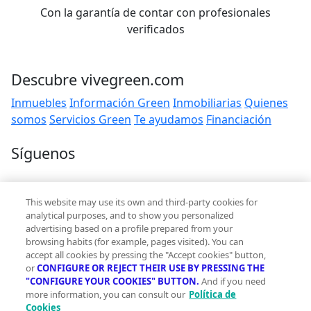
Con la garantía de contar con profesionales
verificados
Descubre vivegreen.com
Inmuebles
Información Green
Inmobiliarias
Quienes
somos
Servicios Green
Te ayudamos
Financiación
Síguenos
Contacto
This website may use its own and third-party cookies for
hola@vivegreen.com
analytical purposes, and to show you personalized
advertising based on a profile prepared from your
browsing habits (for example, pages visited). You can
accept all cookies by pressing the "Accept cookies" button,
or
CONFIGURE OR REJECT THEIR USE BY PRESSING THE
"CONFIGURE YOUR COOKIES" BUTTON.
And if you need
more information, you can consult our
Política de
Aviso Legal
Cookies