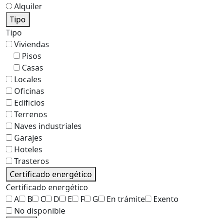
Alquiler
Tipo
Tipo
Viviendas
Pisos
Casas
Locales
Oficinas
Edificios
Terrenos
Naves industriales
Garajes
Hoteles
Trasteros
Certificado energético
Certificado energético
A
B
C
D
E
F
G
En trámite
Exento
No disponible