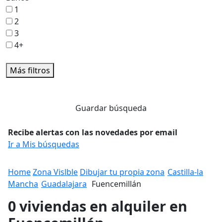
1
2
3
4+
Más filtros
Guardar búsqueda
Recibe alertas con las novedades por email
Ir a Mis búsquedas
Home
Zona Vislble
Dibujar tu propia zona
Castilla-la
Mancha
Guadalajara
Fuencemillán
0 viviendas en alquiler en