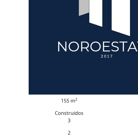
2
155 m
Construidos
3
2