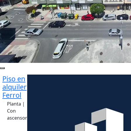
Piso en
alquiler
Ferrol
Planta |
Con
ascensor