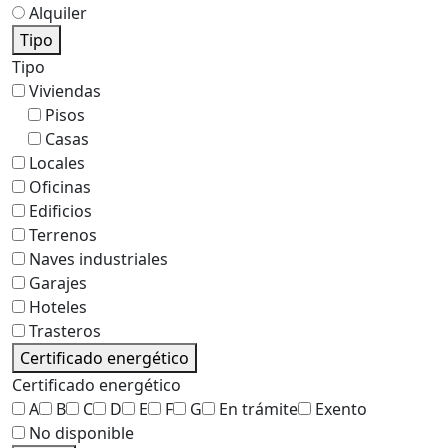
Alquiler
Tipo
Tipo
Viviendas
Pisos
Casas
Locales
Oficinas
Edificios
Terrenos
Naves industriales
Garajes
Hoteles
Trasteros
Certificado energético
Certificado energético
A
B
C
D
E
F
G
En trámite
Exento
No disponible