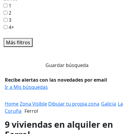
1
2
3
4+
Más filtros
Guardar búsqueda
Recibe alertas con las novedades por email
Ir a Mis búsquedas
Home
Zona Vislble
Dibujar tu propia zona
Galicia
La
Coruña
Ferrol
9 viviendas en alquiler en