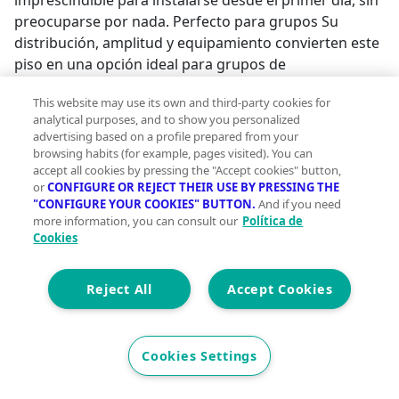
imprescindible para instalarse desde el primer día, sin
preocuparse por nada. Perfecto para grupos Su
distribución, amplitud y equipamiento convierten este
piso en una opción ideal para grupos de
profesionales, empresas, desplazados por trabajo o
This website may use its own and third-party cookies for
cualquier grupo que busque compartir vivienda sin
analytical purposes, and to show you personalized
renunciar a la comodidad y la privacidad. A través de
advertising based on a profile prepared from your
convenios nacionales con las principales entidades
browsing habits (for example, pages visited). You can
bancarias, permite que nuestros clientes disfruten de
accept all cookies by pressing the "Accept cookies" button,
or
CONFIGURE OR REJECT THEIR USE BY PRESSING THE
las mejores condiciones de financiamiento del
"CONFIGURE YOUR COOKIES" BUTTON.
And if you need
mercado con condiciones especiales y ventajosas,
more information, you can consult our
Política de
recibiendo un trato de "PRIME" que nos diferencia.
Cookies
Nota: Este anuncio no es vinculante, puede contener
errores, se muestra a título informativo y no
Reject All
Accept Cookies
contractual.;
Cookies Settings