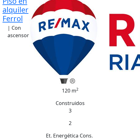
Piso en
alquiler
Ferrol
| Con
ascensor
2
120 m
Construidos
3
2
Et. Energética
Cons.