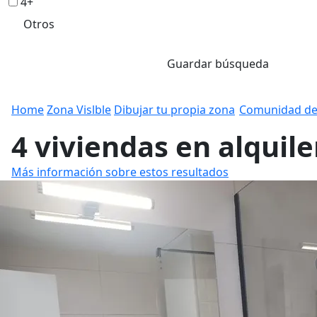
4+
Otros
Guardar búsqueda
Home
Zona Vislble
Dibujar tu propia zona
Comunidad de
4 viviendas en alquile
Más información sobre estos resultados