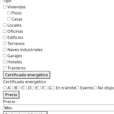
Tipo
Viviendas
Pisos
Casas
Locales
Oficinas
Edificios
Terrenos
Naves industriales
Garajes
Hoteles
Trasteros
Certificado energético
Certificado energético
A
B
C
D
E
F
G
En trámite
Exento
No disp
Precio
Precio