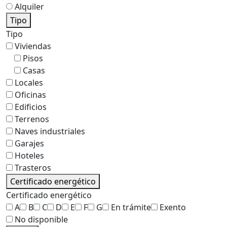
Alquiler
Tipo
Tipo
Viviendas
Pisos
Casas
Locales
Oficinas
Edificios
Terrenos
Naves industriales
Garajes
Hoteles
Trasteros
Certificado energético
Certificado energético
A
B
C
D
E
F
G
En trámite
Exento
No disponible