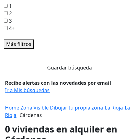
1
2
3
4+
Más filtros
Guardar búsqueda
Recibe alertas con las novedades por email
Ir a Mis búsquedas
Home
Zona Vislble
Dibujar tu propia zona
La Rioja
La
Rioja
Cárdenas
0 viviendas en alquiler en