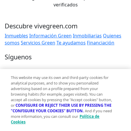
verificados
Descubre vivegreen.com
Inmuebles
Información Green
Inmobiliarias
Quienes
somos
Servicios Green
Te ayudamos
Financiación
Síguenos
Contacto
This website may use its own and third-party cookies for
hola@vivegreen.com
analytical purposes, and to show you personalized
advertising based on a profile prepared from your
browsing habits (for example, pages visited). You can
accept all cookies by pressing the "Accept cookies" button,
or
CONFIGURE OR REJECT THEIR USE BY PRESSING THE
"CONFIGURE YOUR COOKIES" BUTTON.
And if you need
more information, you can consult our
Política de
Aviso Legal
Cookies
Condiciones de uso