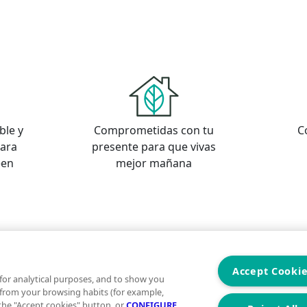
ble y
Comprometidas con tu
C
para
presente para que vivas
een
mejor mañana
s
os
Accept Cooki
for analytical purposes, and to show you
 from your browsing habits (for example,
 the "Accept cookies" button, or
CONFIGURE