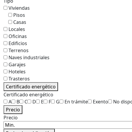
Tipo
Viviendas
Pisos
Casas
Locales
Oficinas
Edificios
Terrenos
Naves industriales
Garajes
Hoteles
Trasteros
Certificado energético
Certificado energético
A
B
C
D
E
F
G
En trámite
Exento
No disp
Precio
Precio