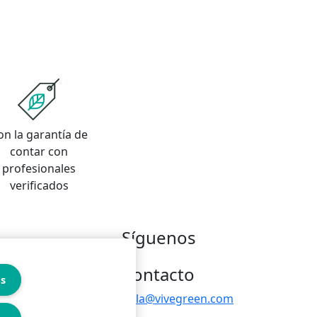
on la garantía de
contar con
profesionales
verificados
Síguenos
Contacto
es
hola@vivegreen.com