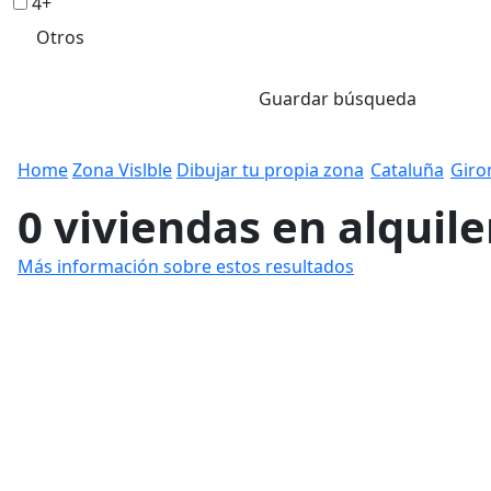
4+
Otros
Guardar búsqueda
Home
Zona Vislble
Dibujar tu propia zona
Cataluña
Giro
0 viviendas en alquil
Más información sobre estos resultados