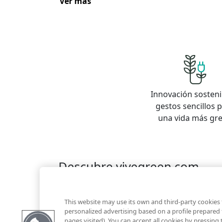
Ver más
Innovación sosteni
gestos sencillos 
una vida más gr
Descubre vivegreen.com
Inmuebles
Información Green
Inmobiliaria
Quienes somos
Servicios Green
Te ayudam
This website may use its own and third-party cookies 
Financiación
personalized advertising based on a profile prepared
pages visited). You can accept all cookies by pressing