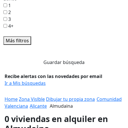
1
2
3
4+
Más filtros
Guardar búsqueda
Recibe alertas con las novedades por email
Ir a Mis búsquedas
Home
Zona Vislble
Dibujar tu propia zona
Comunidad
Valenciana
Alicante
Almudaina
0 viviendas en alquiler en