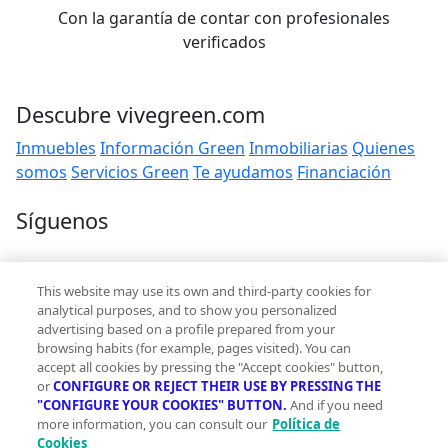
Con la garantía de contar con profesionales
verificados
Descubre vivegreen.com
Inmuebles
Información Green
Inmobiliarias
Quienes
somos
Servicios Green
Te ayudamos
Financiación
Síguenos
Contacto
This website may use its own and third-party cookies for
hola@vivegreen.com
analytical purposes, and to show you personalized
advertising based on a profile prepared from your
browsing habits (for example, pages visited). You can
accept all cookies by pressing the "Accept cookies" button,
or
CONFIGURE OR REJECT THEIR USE BY PRESSING THE
"CONFIGURE YOUR COOKIES" BUTTON.
And if you need
more information, you can consult our
Política de
Aviso Legal
Cookies