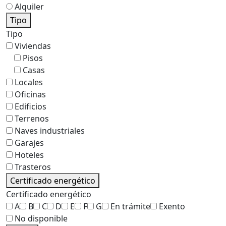
Alquiler
Tipo
Tipo
Viviendas
Pisos
Casas
Locales
Oficinas
Edificios
Terrenos
Naves industriales
Garajes
Hoteles
Trasteros
Certificado energético
Certificado energético
A
B
C
D
E
F
G
En trámite
Exento
No disponible