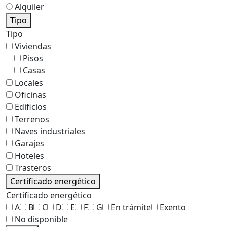
Alquiler
Tipo
Tipo
Viviendas
Pisos
Casas
Locales
Oficinas
Edificios
Terrenos
Naves industriales
Garajes
Hoteles
Trasteros
Certificado energético
Certificado energético
A
B
C
D
E
F
G
En trámite
Exento
No disponible