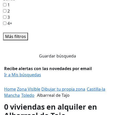
1
2
3
4+
Más filtros
Guardar búsqueda
Recibe alertas con las novedades por email
Ir a Mis búsquedas
Home
Zona Vislble
Dibujar tu propia zona
Castilla-la
Mancha
Toledo
Albarreal de Tajo
0 viviendas en alquiler en