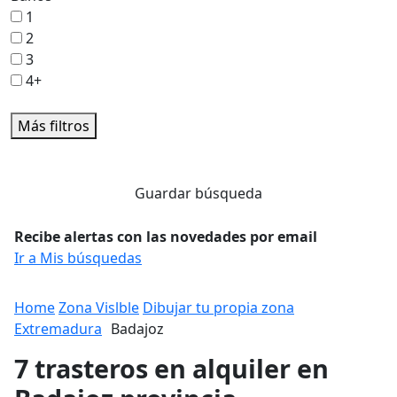
1
2
3
4+
Más filtros
Guardar búsqueda
Recibe alertas con las novedades por email
Ir a Mis búsquedas
Home
Zona Vislble
Dibujar tu propia zona
Extremadura
Badajoz
7 trasteros en alquiler en