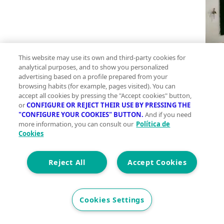
This website may use its own and third-party cookies for
analytical purposes, and to show you personalized
advertising based on a profile prepared from your
browsing habits (for example, pages visited). You can
accept all cookies by pressing the "Accept cookies" button,
Ver todas las inmobiliarias en Badajoz provincia
or
CONFIGURE OR REJECT THEIR USE BY PRESSING THE
"CONFIGURE YOUR COOKIES" BUTTON.
And if you need
more information, you can consult our
Política de
Cookies
Reject All
Accept Cookies
Innovación sostenible y gestos sencillos para una
vida más green
Cookies Settings