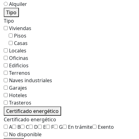
Alquiler
Tipo
Tipo
Viviendas
Pisos
Casas
Locales
Oficinas
Edificios
Terrenos
Naves industriales
Garajes
Hoteles
Trasteros
Certificado energético
Certificado energético
A
B
C
D
E
F
G
En trámite
Exento
No disponible