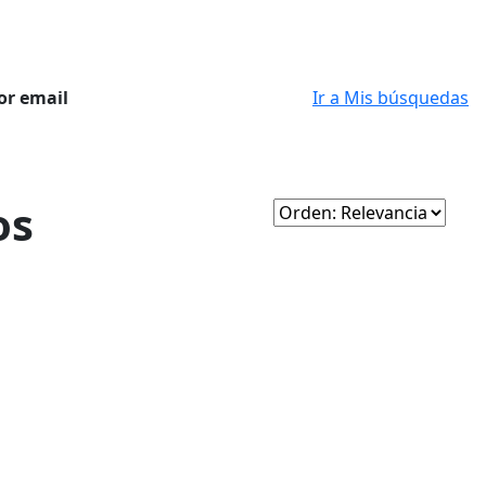
or email
Ir a Mis búsquedas
os