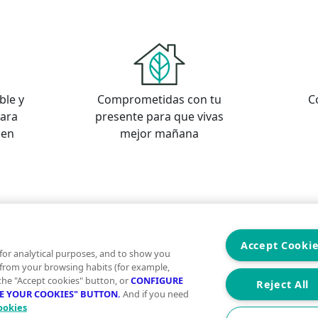
ble y
Comprometidas con tu
C
para
presente para que vivas
een
mejor mañana
s
os
Accept Cooki
for analytical purposes, and to show you
 from your browsing habits (for example,
 the "Accept cookies" button, or
CONFIGURE
Reject All
RE YOUR COOKIES" BUTTON.
And if you need
ookies
Aviso Legal
Condiciones de uso
Politica