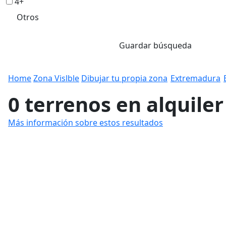
4+
Otros
Guardar búsqueda
Home
Zona Vislble
Dibujar tu propia zona
Extremadura
0 terrenos en alquiler
Más información sobre estos resultados