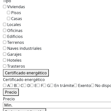
Tipo
Viviendas
Pisos
Casas
Locales
Oficinas
Edificios
Terrenos
Naves industriales
Garajes
Hoteles
Trasteros
Certificado energético
Certificado energético
A
B
C
D
E
F
G
En trámite
Exento
No disp
Precio
Precio