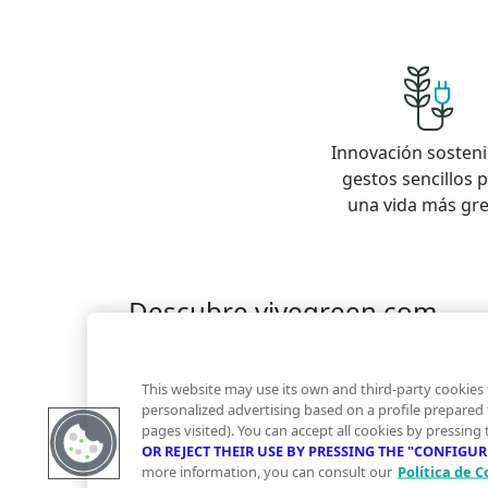
Innovación sosteni
gestos sencillos 
una vida más gr
Descubre vivegreen.com
Inmuebles
Información Green
Inmobiliaria
Quienes somos
Servicios Green
Te ayudam
This website may use its own and third-party cookies 
Financiación
personalized advertising based on a profile prepared
pages visited). You can accept all cookies by pressing
OR REJECT THEIR USE BY PRESSING THE "CONFIGU
more information, you can consult our
Política de C