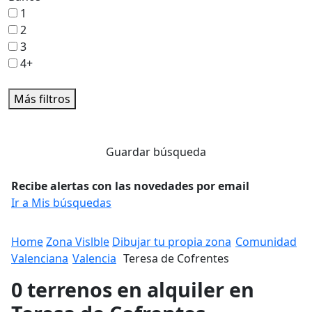
1
2
3
4+
Más filtros
Guardar búsqueda
Recibe alertas con las novedades por email
Ir a Mis búsquedas
Home
Zona Vislble
Dibujar tu propia zona
Comunidad
Valenciana
Valencia
Teresa de Cofrentes
0 terrenos en alquiler en