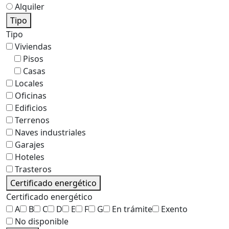
Alquiler
Tipo
Tipo
Viviendas
Pisos
Casas
Locales
Oficinas
Edificios
Terrenos
Naves industriales
Garajes
Hoteles
Trasteros
Certificado energético
Certificado energético
A
B
C
D
E
F
G
En trámite
Exento
No disponible