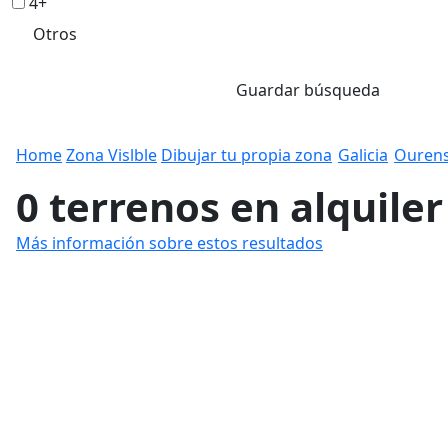
4+
Otros
Guardar búsqueda
Home
Zona Vislble
Dibujar tu propia zona
Galicia
Ouren
0 terrenos en alquiler
Más información sobre estos resultados