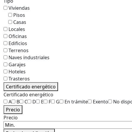
Tipo
Viviendas
Pisos
Casas
Locales
Oficinas
Edificios
Terrenos
Naves industriales
Garajes
Hoteles
Trasteros
Certificado energético
Certificado energético
A
B
C
D
E
F
G
En trámite
Exento
No disp
Precio
Precio