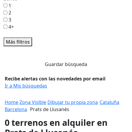
1
2
3
4+
Más filtros
Guardar búsqueda
Recibe alertas con las novedades por email
Ir a Mis búsquedas
Home
Zona Vislble
Dibujar tu propia zona
Cataluña
Barcelona
Prats de Llusanés
0 terrenos en alquiler en