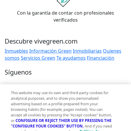
Con la garantía de contar con profesionales
verificados
Descubre vivegreen.com
Inmuebles
Información Green
Inmobiliarias
Quienes
somos
Servicios Green
Te ayudamos
Financiación
Síguenos
Contacto
This website may use its own and third-party cookies for
hola@vivegreen.com
analytical purposes, and to show you personalized
advertising based on a profile prepared from your
browsing habits (for example, pages visited). You can
accept all cookies by pressing the "Accept cookies" button,
or
CONFIGURE OR REJECT THEIR USE BY PRESSING THE
"CONFIGURE YOUR COOKIES" BUTTON.
And if you need