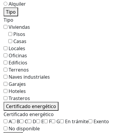
Alquiler
Tipo
Tipo
Viviendas
Pisos
Casas
Locales
Oficinas
Edificios
Terrenos
Naves industriales
Garajes
Hoteles
Trasteros
Certificado energético
Certificado energético
A
B
C
D
E
F
G
En trámite
Exento
No disponible