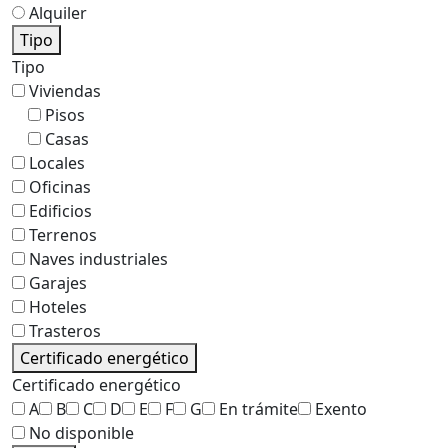
Alquiler
Tipo
Tipo
Viviendas
Pisos
Casas
Locales
Oficinas
Edificios
Terrenos
Naves industriales
Garajes
Hoteles
Trasteros
Certificado energético
Certificado energético
A
B
C
D
E
F
G
En trámite
Exento
No disponible