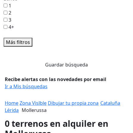
1
2
3
4+
Más filtros
Guardar búsqueda
Recibe alertas con las novedades por email
Ir a Mis búsquedas
Home
Zona Vislble
Dibujar tu propia zona
Cataluña
Lérida
Mollerussa
0 terrenos en alquiler en