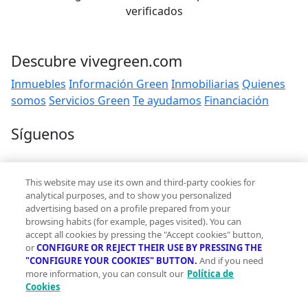
verificados
Descubre vivegreen.com
Inmuebles
Información Green
Inmobiliarias
Quienes
somos
Servicios Green
Te ayudamos
Financiación
Síguenos
Contacto
This website may use its own and third-party cookies for
hola@vivegreen.com
analytical purposes, and to show you personalized
advertising based on a profile prepared from your
browsing habits (for example, pages visited). You can
accept all cookies by pressing the "Accept cookies" button,
or
CONFIGURE OR REJECT THEIR USE BY PRESSING THE
"CONFIGURE YOUR COOKIES" BUTTON.
And if you need
more information, you can consult our
Política de
Aviso Legal
Cookies
Condiciones de uso