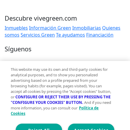
Descubre vivegreen.com
Inmuebles
Información Green
Inmobiliarias
Quienes
somos
Servicios Green
Te ayudamos
Financiación
Síguenos
Contacto
This website may use its own and third-party cookies for
hola@vivegreen.com
analytical purposes, and to show you personalized
advertising based on a profile prepared from your
browsing habits (for example, pages visited). You can
accept all cookies by pressing the "Accept cookies" button,
or
CONFIGURE OR REJECT THEIR USE BY PRESSING THE
"CONFIGURE YOUR COOKIES" BUTTON.
And if you need
more information, you can consult our
Política de
Aviso Legal
Cookies
Condiciones de uso
Politica de privacidad