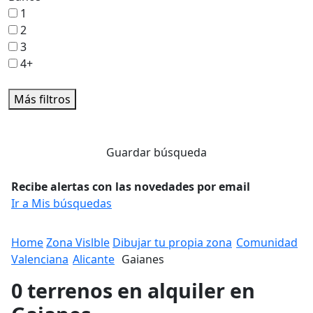
1
2
3
4+
Más filtros
Guardar búsqueda
Recibe alertas con las novedades por email
Ir a Mis búsquedas
Home
Zona Vislble
Dibujar tu propia zona
Comunidad
Valenciana
Alicante
Gaianes
0 terrenos en alquiler en