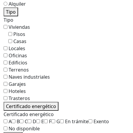
Alquiler
Tipo
Tipo
Viviendas
Pisos
Casas
Locales
Oficinas
Edificios
Terrenos
Naves industriales
Garajes
Hoteles
Trasteros
Certificado energético
Certificado energético
A
B
C
D
E
F
G
En trámite
Exento
No disponible