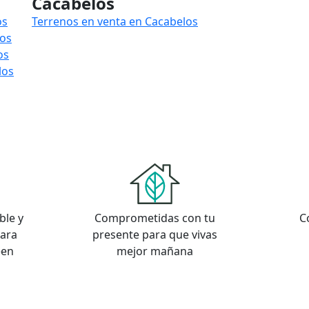
Cacabelos
os
Terrenos en venta en Cacabelos
los
os
los
ble y
Comprometidas con tu
C
para
presente para que vivas
een
mejor mañana