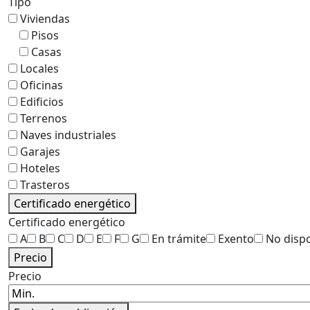
Tipo
Viviendas
Pisos
Casas
Locales
Oficinas
Edificios
Terrenos
Naves industriales
Garajes
Hoteles
Trasteros
Certificado energético
Certificado energético
A
B
C
D
E
F
G
En trámite
Exento
No disp
Precio
Precio