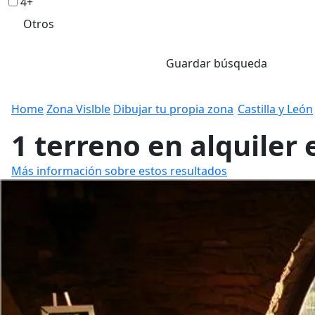
4+
Otros
Guardar búsqueda
Home
Zona Vislble
Dibujar tu propia zona
Castilla y León
1 terreno en alquiler
Más información sobre estos resultados