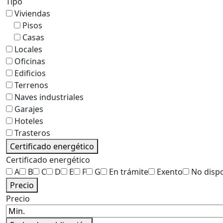
Tipo
Viviendas
Pisos
Casas
Locales
Oficinas
Edificios
Terrenos
Naves industriales
Garajes
Hoteles
Trasteros
Certificado energético
Certificado energético
A
B
C
D
E
F
G
En trámite
Exento
No disp
Precio
Precio