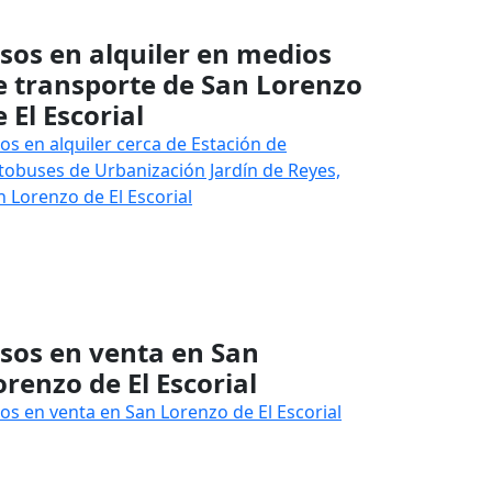
isos en alquiler en medios
e transporte de San Lorenzo
 El Escorial
sos en alquiler cerca de Estación de
tobuses de Urbanización Jardín de Reyes,
n Lorenzo de El Escorial
isos en venta en San
orenzo de El Escorial
sos en venta en San Lorenzo de El Escorial