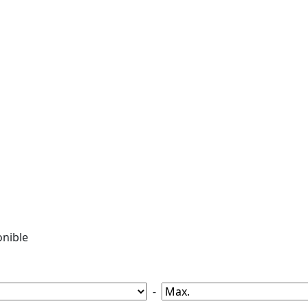
onible
-