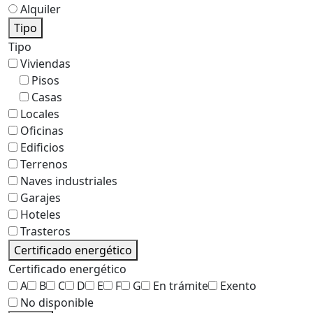
Alquiler
Tipo
Tipo
Viviendas
Pisos
Casas
Locales
Oficinas
Edificios
Terrenos
Naves industriales
Garajes
Hoteles
Trasteros
Certificado energético
Certificado energético
A
B
C
D
E
F
G
En trámite
Exento
No disponible