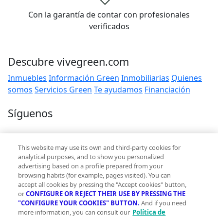
Con la garantía de contar con profesionales
verificados
Descubre vivegreen.com
Inmuebles
Información Green
Inmobiliarias
Quienes
somos
Servicios Green
Te ayudamos
Financiación
Síguenos
Contacto
This website may use its own and third-party cookies for
hola@vivegreen.com
analytical purposes, and to show you personalized
advertising based on a profile prepared from your
browsing habits (for example, pages visited). You can
accept all cookies by pressing the "Accept cookies" button,
or
CONFIGURE OR REJECT THEIR USE BY PRESSING THE
"CONFIGURE YOUR COOKIES" BUTTON.
And if you need
more information, you can consult our
Política de
Aviso Legal