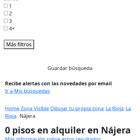
1
2
3
4+
Más filtros
Guardar búsqueda
Recibe alertas con las novedades por email
Ir a Mis búsquedas
Home
Zona Vislble
Dibujar tu propia zona
La Rioja
La
Rioja
Nájera
0 pisos en alquiler en Nájera
Más información sobre estos resultados