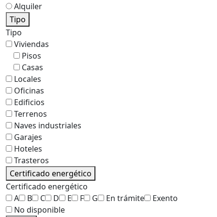
Alquiler
Tipo
Tipo
Viviendas
Pisos
Casas
Locales
Oficinas
Edificios
Terrenos
Naves industriales
Garajes
Hoteles
Trasteros
Certificado energético
Certificado energético
A
B
C
D
E
F
G
En trámite
Exento
No disponible