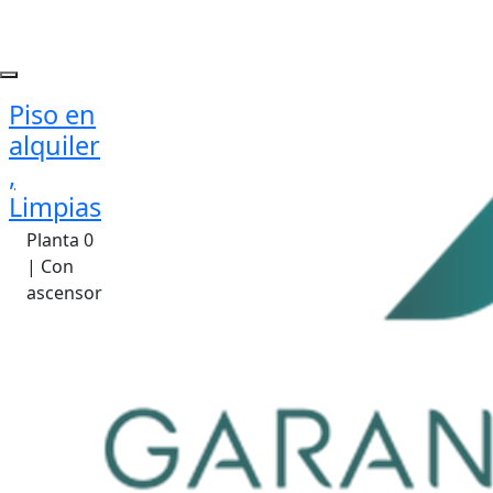
Piso en
alquiler
,
Limpias
Planta 0
| Con
ascensor