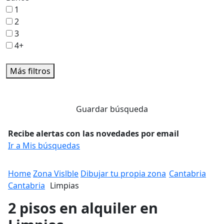
1
2
3
4+
Más filtros
Guardar búsqueda
Recibe alertas con las novedades por email
Ir a Mis búsquedas
Home
Zona Vislble
Dibujar tu propia zona
Cantabria
Cantabria
Limpias
2 pisos en alquiler en