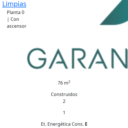
Limpias
Planta 0
| Con
ascensor
2
76 m
Construidos
2
1
Et. Energética
Cons.
E