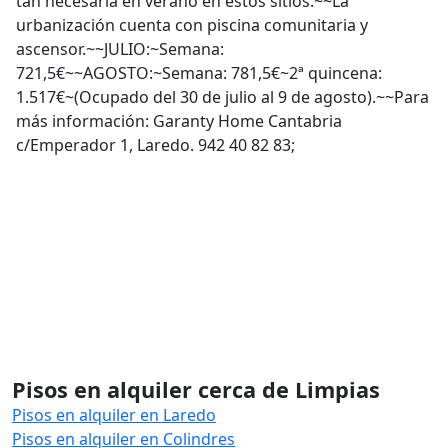
tan necesaria en verano en éstos sitios.~~La
urbanización cuenta con piscina comunitaria y
ascensor.~~JULIO:~Semana:
721,5€~~AGOSTO:~Semana: 781,5€~2ª quincena:
1.517€~(Ocupado del 30 de julio al 9 de agosto).~~Para
más información: Garanty Home Cantabria
c/Emperador 1, Laredo. 942 40 82 83;
Pisos en alquiler cerca de Limpias
Pisos en alquiler en Laredo
Pisos en alquiler en Colindres