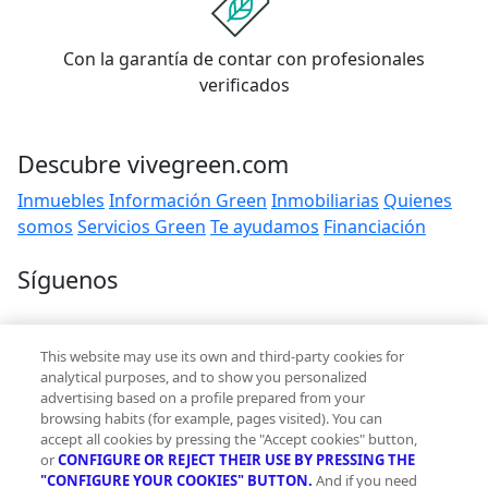
Con la garantía de contar con profesionales
verificados
Descubre vivegreen.com
Inmuebles
Información Green
Inmobiliarias
Quienes
somos
Servicios Green
Te ayudamos
Financiación
Síguenos
Contacto
This website may use its own and third-party cookies for
hola@vivegreen.com
analytical purposes, and to show you personalized
advertising based on a profile prepared from your
browsing habits (for example, pages visited). You can
accept all cookies by pressing the "Accept cookies" button,
or
CONFIGURE OR REJECT THEIR USE BY PRESSING THE
"CONFIGURE YOUR COOKIES" BUTTON.
And if you need