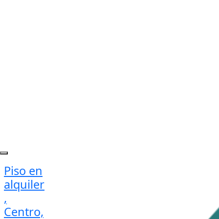
Piso en
alquiler
,
Centro,