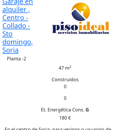
Garaje en
alquiler ,
Centro -
Collado -
Sto
domingo,
Soria
Planta -2
2
47 m
Construidos
0
0
Et. Energética
Cons.
G
180 €
En el centro de Soria, para vecinos o usuarios de