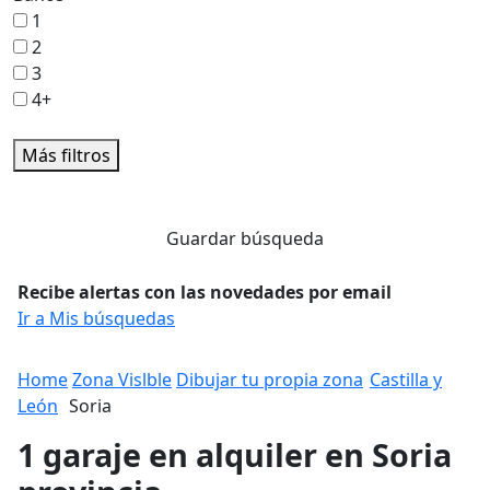
1
2
3
4+
Más filtros
Guardar búsqueda
Recibe alertas con las novedades por email
Ir a Mis búsquedas
Home
Zona Vislble
Dibujar tu propia zona
Castilla y
León
Soria
1 garaje en alquiler en Soria