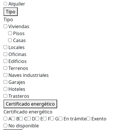
Alquiler
Tipo
Tipo
Viviendas
Pisos
Casas
Locales
Oficinas
Edificios
Terrenos
Naves industriales
Garajes
Hoteles
Trasteros
Certificado energético
Certificado energético
A
B
C
D
E
F
G
En trámite
Exento
No disponible