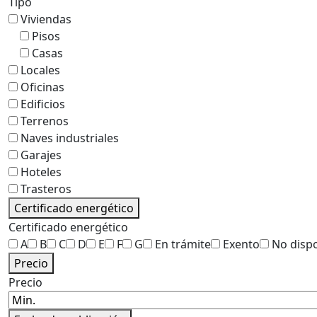
Tipo
Viviendas
Pisos
Casas
Locales
Oficinas
Edificios
Terrenos
Naves industriales
Garajes
Hoteles
Trasteros
Certificado energético
Certificado energético
A
B
C
D
E
F
G
En trámite
Exento
No disp
Precio
Precio