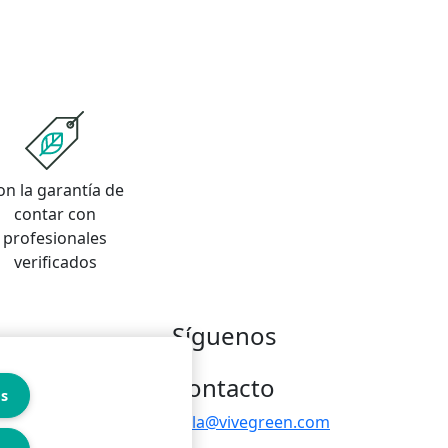
on la garantía de
contar con
profesionales
verificados
Síguenos
Contacto
es
hola@vivegreen.com