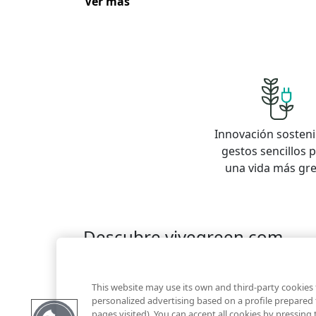
Ver más
Innovación sosteni
gestos sencillos 
una vida más gr
Descubre vivegreen.com
Inmuebles
Información Green
Inmobiliaria
Quienes somos
Servicios Green
Te ayudam
This website may use its own and third-party cookies 
Financiación
personalized advertising based on a profile prepared
pages visited). You can accept all cookies by pressing