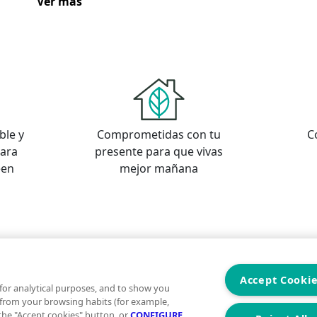
Ver más
ble y
Comprometidas con tu
C
para
presente para que vivas
een
mejor mañana
s
os
Accept Cooki
for analytical purposes, and to show you
 from your browsing habits (for example,
 the "Accept cookies" button, or
CONFIGURE