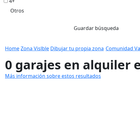
4+
Otros
Guardar búsqueda
Home
Zona Vislble
Dibujar tu propia zona
Comunidad Va
0 garajes en alquiler 
Más información sobre estos resultados