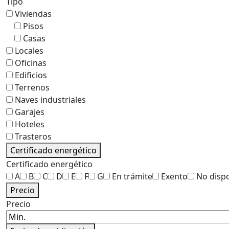
Tipo
Viviendas
Pisos
Casas
Locales
Oficinas
Edificios
Terrenos
Naves industriales
Garajes
Hoteles
Trasteros
Certificado energético
Certificado energético
A
B
C
D
E
F
G
En trámite
Exento
No disp
Precio
Precio