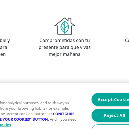
ble y
Comprometidas con tu
C
para
presente para que vivas
een
mejor mañana
s
os
Accept Cooki
for analytical purposes, and to show you
 from your browsing habits (for example,
 the "Accept cookies" button, or
CONFIGURE
Reject All
RE YOUR COOKIES" BUTTON.
And if you need
ookies
Aviso Legal
Condiciones de uso
Politica