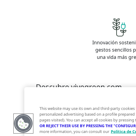
Innovación sosteni
gestos sencillos 
una vida más gr
Descubre vivegreen.com
Inmuebles
Información Green
Inmobiliaria
Quienes somos
Servicios Green
Te ayudam
This website may use its own and third-party cookies 
Financiación
personalized advertising based on a profile prepared
pages visited). You can accept all cookies by pressing
OR REJECT THEIR USE BY PRESSING THE "CONFIGU
more information, you can consult our
Política de C