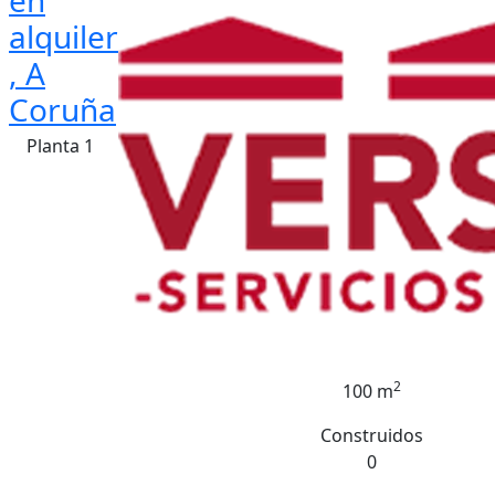
en
alquiler
, A
Coruña
Planta 1
2
100 m
Construidos
0