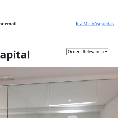
or email
Ir a Mis búsquedas
apital