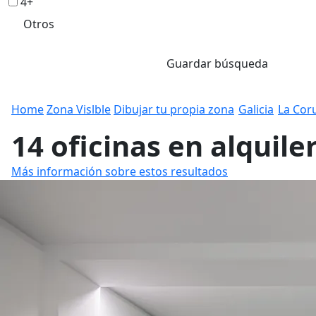
4+
Otros
Guardar búsqueda
Home
Zona Vislble
Dibujar tu propia zona
Galicia
La Cor
14 oficinas en alquile
Más información sobre estos resultados