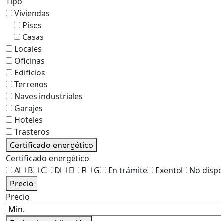
Tipo
Viviendas
Pisos
Casas
Locales
Oficinas
Edificios
Terrenos
Naves industriales
Garajes
Hoteles
Trasteros
Certificado energético
Certificado energético
A
B
C
D
E
F
G
En trámite
Exento
No disp
Precio
Precio