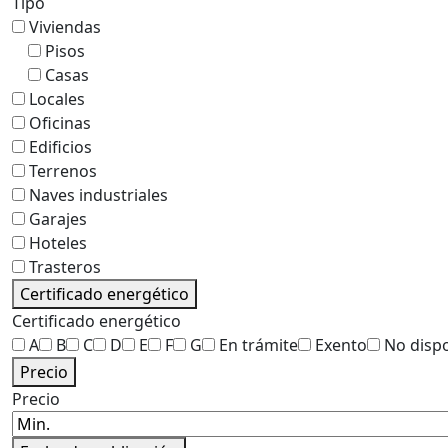
Tipo
Viviendas
Pisos
Casas
Locales
Oficinas
Edificios
Terrenos
Naves industriales
Garajes
Hoteles
Trasteros
Certificado energético
Certificado energético
A
B
C
D
E
F
G
En trámite
Exento
No disp
Precio
Precio