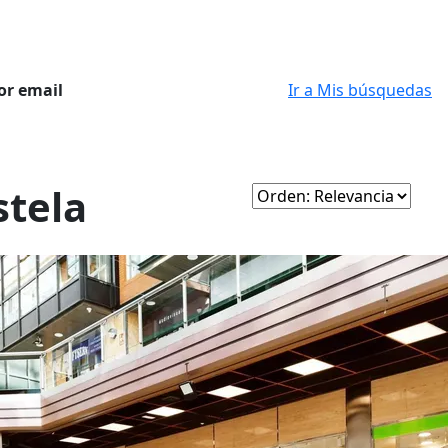
or email
Ir a Mis búsquedas
stela