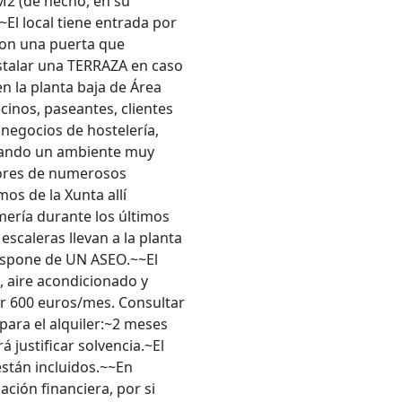
M2 (de hecho, en su
El local tiene entrada por
 con una puerta que
talar una TERRAZA en caso
en la planta baja de Área
cinos, paseantes, clientes
negocios de hostelería,
creando un ambiente muy
ores de numerosos
os de la Xunta allí
mería durante los últimos
escaleras llevan a la planta
ispone de UN ASEO.~~El
s, aire acondicionado y
r 600 euros/mes. Consultar
para el alquiler:~2 meses
 justificar solvencia.~El
stán incluidos.~~En
ción financiera, por si