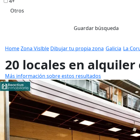
4+
Otros
Guardar búsqueda
Home
Zona Vislble
Dibujar tu propia zona
Galicia
La Cor
20 locales en alquile
Más información sobre estos resultados