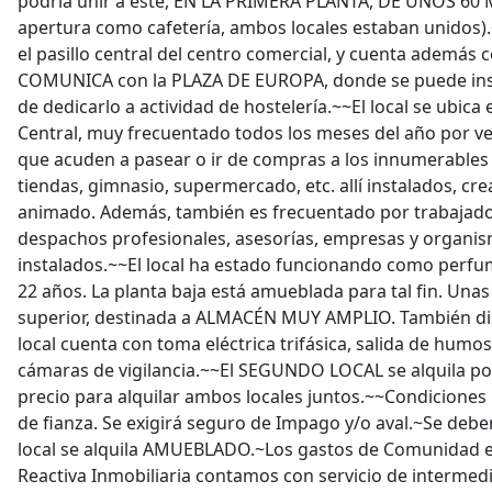
podría unir a este, EN LA PRIMERA PLANTA, DE UNOS 60 
apertura como cafetería, ambos locales estaban unidos).~
el pasillo central del centro comercial, y cuenta además
COMUNICA con la PLAZA DE EUROPA, donde se puede ins
de dedicarlo a actividad de hostelería.~~El local se ubica 
Central, muy frecuentado todos los meses del año por ve
que acuden a pasear o ir de compras a los innumerables 
tiendas, gimnasio, supermercado, etc. allí instalados, 
animado. Además, también es frecuentado por trabajad
despachos profesionales, asesorías, empresas y organism
instalados.~~El local ha estado funcionando como perfu
22 años. La planta baja está amueblada para tal fin. Unas 
superior, destinada a ALMACÉN MUY AMPLIO. También d
local cuenta con toma eléctrica trifásica, salida de humo
cámaras de vigilancia.~~El SEGUNDO LOCAL se alquila po
precio para alquilar ambos locales juntos.~~Condiciones 
de fianza. Se exigirá seguro de Impago y/o aval.~Se deberá
local se alquila AMUEBLADO.~Los gastos de Comunidad e
Reactiva Inmobiliaria contamos con servicio de intermedia