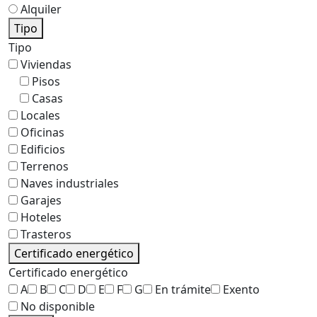
Alquiler
Tipo
Tipo
Viviendas
Pisos
Casas
Locales
Oficinas
Edificios
Terrenos
Naves industriales
Garajes
Hoteles
Trasteros
Certificado energético
Certificado energético
A
B
C
D
E
F
G
En trámite
Exento
No disponible