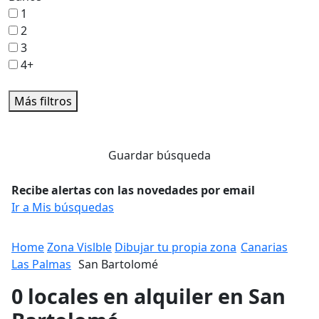
1
2
3
4+
Más filtros
Guardar búsqueda
Recibe alertas con las novedades por email
Ir a Mis búsquedas
Home
Zona Vislble
Dibujar tu propia zona
Canarias
Las Palmas
San Bartolomé
0 locales en alquiler en San