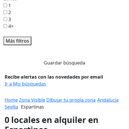
1
2
3
4+
Más filtros
Guardar búsqueda
Recibe alertas con las novedades por email
Ir a Mis búsquedas
Home
Zona Vislble
Dibujar tu propia zona
Andalucía
Sevilla
Espartinas
0 locales en alquiler en