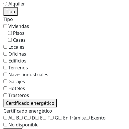
Alquiler
Tipo
Tipo
Viviendas
Pisos
Casas
Locales
Oficinas
Edificios
Terrenos
Naves industriales
Garajes
Hoteles
Trasteros
Certificado energético
Certificado energético
A
B
C
D
E
F
G
En trámite
Exento
No disponible