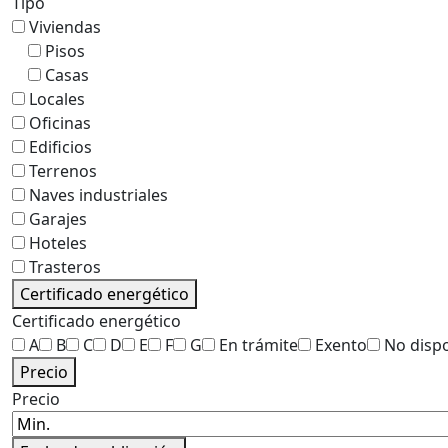
Tipo
Viviendas
Pisos
Casas
Locales
Oficinas
Edificios
Terrenos
Naves industriales
Garajes
Hoteles
Trasteros
Certificado energético
Certificado energético
A
B
C
D
E
F
G
En trámite
Exento
No disp
Precio
Precio