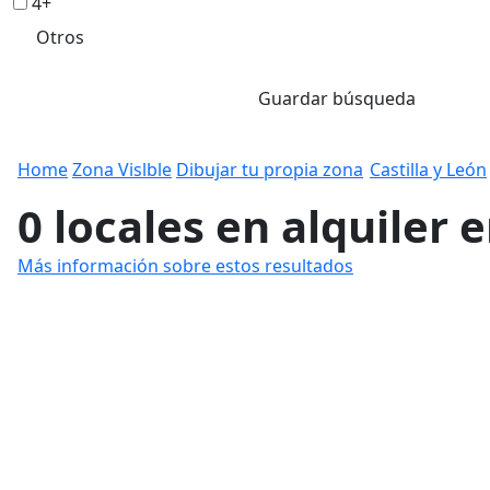
4+
Otros
Guardar búsqueda
Home
Zona Vislble
Dibujar tu propia zona
Castilla y León
0 locales en alquiler 
Más información sobre estos resultados