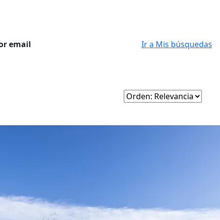
or email
Ir a Mis búsquedas