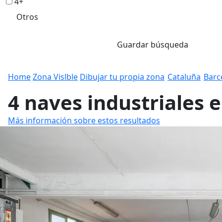
4+
Otros
Guardar búsqueda
Home
Zona Vislble
Dibujar tu propia zona
Cataluña
Barc
4 naves industriales e
Más información sobre estos resultados