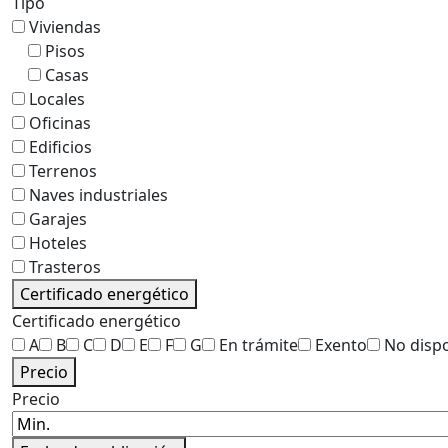
Tipo
Viviendas
Pisos
Casas
Locales
Oficinas
Edificios
Terrenos
Naves industriales
Garajes
Hoteles
Trasteros
Certificado energético
Certificado energético
A
B
C
D
E
F
G
En trámite
Exento
No disp
Precio
Precio