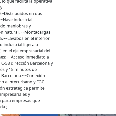
lo que facilita la operativa
 y
2~Distribuidos en dos
~Nave industrial
ando maniobras y
ión natural.~~Montacargas
.~~Lavabos en el interior
 industrial ligera o
en el eje empresarial del
ones:~~Acceso inmediato a
 C-58 dirección Barcelona y
lès y 15 minutos de
e Barcelona.~~Conexión
no e interurbano y FGC
ción estratégica permite
empresariales y
va para empresas que
da.;