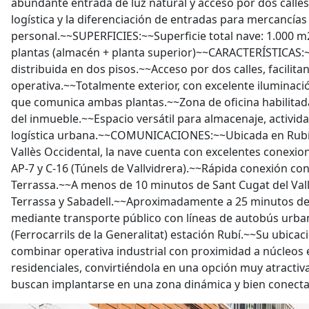
abundante entrada de luz natural y acceso por dos calles, 
logística y la diferenciación de entradas para mercancías
personal.~~SUPERFICIES:~~Superficie total nave: 1.000 m
plantas (almacén + planta superior)~~CARACTERÍSTICAS:~
distribuida en dos pisos.~~Acceso por dos calles, facilit
operativa.~~Totalmente exterior, con excelente iluminac
que comunica ambas plantas.~~Zona de oficina habilitada
del inmueble.~~Espacio versátil para almacenaje, actividad
logística urbana.~~COMUNICACIONES:~~Ubicada en Rubí, 
Vallès Occidental, la nave cuenta con excelentes conexi
AP-7 y C-16 (Túnels de Vallvidrera).~~Rápida conexión con
Terrassa.~~A menos de 10 minutos de Sant Cugat del Val
Terrassa y Sabadell.~~Aproximadamente a 25 minutos d
mediante transporte público con líneas de autobús urba
(Ferrocarrils de la Generalitat) estación Rubí.~~Su ubica
combinar operativa industrial con proximidad a núcleos 
residenciales, convirtiéndola en una opción muy atracti
buscan implantarse en una zona dinámica y bien conecta