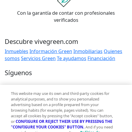
Con la garantía de contar con profesionales
verificados
Descubre vivegreen.com
Inmuebles
Información Green
Inmobiliarias
Quienes
somos
Servicios Green
Te ayudamos
Financiación
Síguenos
Contacto
This website may use its own and third-party cookies for
hola@vivegreen.com
analytical purposes, and to show you personalized
advertising based on a profile prepared from your
browsing habits (for example, pages visited). You can
accept all cookies by pressing the "Accept cookies" button,
or
CONFIGURE OR REJECT THEIR USE BY PRESSING THE
"CONFIGURE YOUR COOKIES" BUTTON.
And if you need