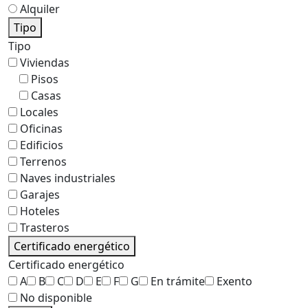
Alquiler
Tipo
Tipo
Viviendas
Pisos
Casas
Locales
Oficinas
Edificios
Terrenos
Naves industriales
Garajes
Hoteles
Trasteros
Certificado energético
Certificado energético
A
B
C
D
E
F
G
En trámite
Exento
No disponible