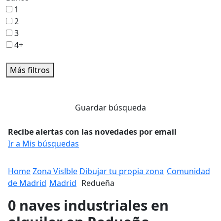
1
2
3
4+
Más filtros
Guardar búsqueda
Recibe alertas con las novedades por email
Ir a Mis búsquedas
Home
Zona Vislble
Dibujar tu propia zona
Comunidad
de Madrid
Madrid
Redueña
0 naves industriales en