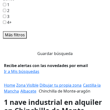
1
2
3
4+
Más filtros
Guardar búsqueda
Recibe alertas con las novedades por email
Ir a Mis búsquedas
Home
Zona Vislble
Dibujar tu propia zona
Castilla-la
Mancha
Albacete
Chinchilla de Monte-aragón
1 nave industrial en alquiler