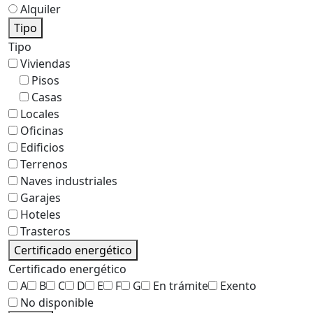
Alquiler
Tipo
Tipo
Viviendas
Pisos
Casas
Locales
Oficinas
Edificios
Terrenos
Naves industriales
Garajes
Hoteles
Trasteros
Certificado energético
Certificado energético
A
B
C
D
E
F
G
En trámite
Exento
No disponible