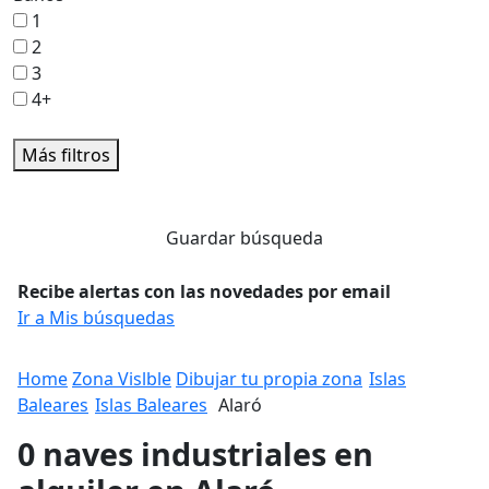
1
2
3
4+
Más filtros
Guardar búsqueda
Recibe alertas con las novedades por email
Ir a Mis búsquedas
Home
Zona Vislble
Dibujar tu propia zona
Islas
Baleares
Islas Baleares
Alaró
0 naves industriales en