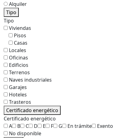
Alquiler
Tipo
Tipo
Viviendas
Pisos
Casas
Locales
Oficinas
Edificios
Terrenos
Naves industriales
Garajes
Hoteles
Trasteros
Certificado energético
Certificado energético
A
B
C
D
E
F
G
En trámite
Exento
No disponible