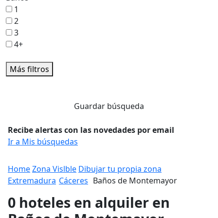
1
2
3
4+
Más filtros
Guardar búsqueda
Recibe alertas con las novedades por email
Ir a Mis búsquedas
Home
Zona Vislble
Dibujar tu propia zona
Extremadura
Cáceres
Baños de Montemayor
0 hoteles en alquiler en