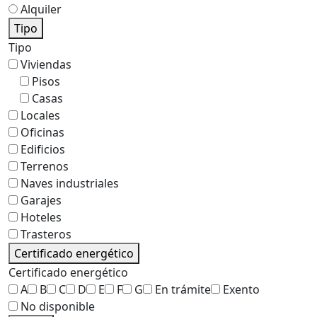
Alquiler
Tipo
Tipo
Viviendas
Pisos
Casas
Locales
Oficinas
Edificios
Terrenos
Naves industriales
Garajes
Hoteles
Trasteros
Certificado energético
Certificado energético
A
B
C
D
E
F
G
En trámite
Exento
No disponible