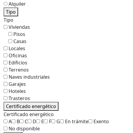
Alquiler
Tipo
Tipo
Viviendas
Pisos
Casas
Locales
Oficinas
Edificios
Terrenos
Naves industriales
Garajes
Hoteles
Trasteros
Certificado energético
Certificado energético
A
B
C
D
E
F
G
En trámite
Exento
No disponible