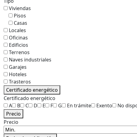
Tipo
Viviendas
Pisos
Casas
Locales
Oficinas
Edificios
Terrenos
Naves industriales
Garajes
Hoteles
Trasteros
Certificado energético
Certificado energético
A
B
C
D
E
F
G
En trámite
Exento
No disp
Precio
Precio