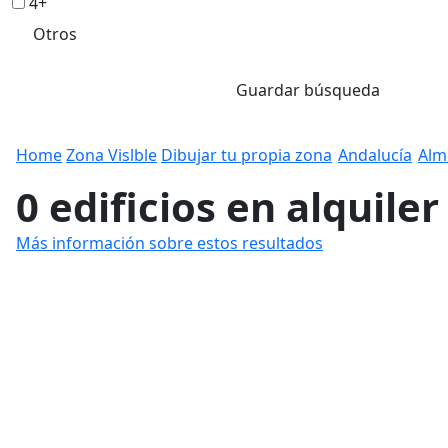
4+
Otros
Guardar búsqueda
Home
Zona Vislble
Dibujar tu propia zona
Andalucía
Alm
0 edificios en alquile
Más información sobre estos resultados