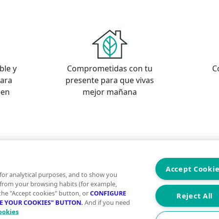
ble y
Comprometidas con tu
C
para
presente para que vivas
een
mejor mañana
s
os
Accept Cooki
for analytical purposes, and to show you
 from your browsing habits (for example,
 the "Accept cookies" button, or
CONFIGURE
Reject All
RE YOUR COOKIES" BUTTON.
And if you need
ookies
Aviso Legal
Condiciones de uso
Politica