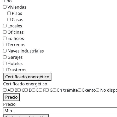
Tipo
Viviendas
Pisos
Casas
Locales
Oficinas
Edificios
Terrenos
Naves industriales
Garajes
Hoteles
Trasteros
Certificado energético
Certificado energético
A
B
C
D
E
F
G
En trámite
Exento
No disp
Precio
Precio