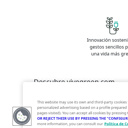
Innovación sosteni
gestos sencillos 
una vida más gr
Descubre vivegreen.com
Inmuebles
Información Green
Inmobiliaria
Quienes somos
Servicios Green
Te ayudam
This website may use its own and third-party cookies 
Financiación
personalized advertising based on a profile prepared
pages visited). You can accept all cookies by pressing
OR REJECT THEIR USE BY PRESSING THE "CONFIGU
more information, you can consult our
Política de C