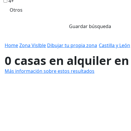
4+
Otros
Guardar búsqueda
Home
Zona Vislble
Dibujar tu propia zona
Castilla y León
0 casas en alquiler e
Más información sobre estos resultados