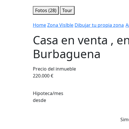
Fotos (28)
Tour
Home
Zona Vislble
Dibujar tu propia zona
A
Casa en venta , e
Burbaguena
Precio del inmueble
220.000 €
Hipoteca/mes
desde
Sim