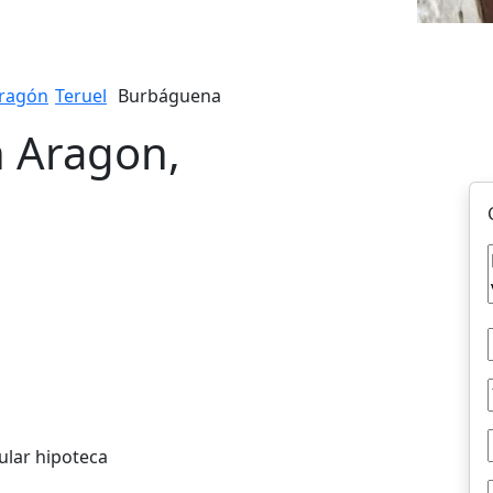
ragón
Teruel
Burbáguena
n Aragon,
ular hipoteca