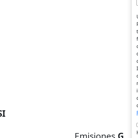
SI
Emisiones
G