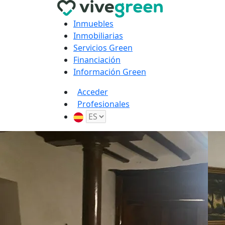
Inmuebles
Inmobiliarias
Servicios Green
Financiación
Información Green
Acceder
Profesionales