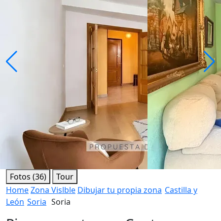
Fotos (36)
Tour
Home
Zona Vislble
Dibujar tu propia zona
Castilla y
León
Soria
Soria