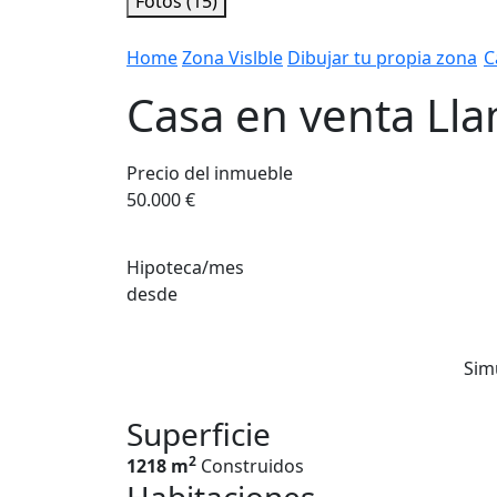
Fotos (15)
Home
Zona Vislble
Dibujar tu propia zona
C
Casa en venta Lla
Precio del inmueble
50.000 €
Hipoteca/mes
desde
Sim
Superficie
2
1218 m
Construidos