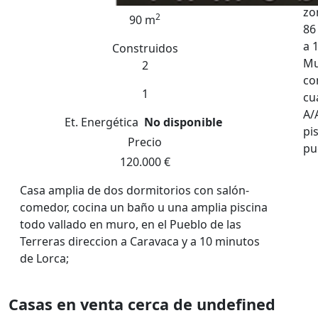
zo
2
90 m
86
a 
Construidos
Mu
2
co
1
cu
A/
Et. Energética
No disponible
pi
Precio
pu
120.000 €
Casa amplia de dos dormitorios con salón-
comedor, cocina un baño u una amplia piscina
todo vallado en muro, en el Pueblo de las
Terreras direccion a Caravaca y a 10 minutos
de Lorca;
Casas en venta cerca de undefined