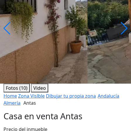
Fotos (10)
Video
Home
Zona Vislble
Dibujar tu propia zona
Andalucía
Almería
Antas
Casa en venta Antas
Precio del inmueble