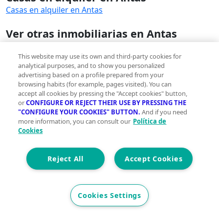
Casas en alquiler en Antas
Ver otras inmobiliarias en Antas
Ver otras inmobiliarias en Antas
This website may use its own and third-party cookies for
analytical purposes, and to show you personalized
advertising based on a profile prepared from your
browsing habits (for example, pages visited). You can
accept all cookies by pressing the "Accept cookies" button,
or
CONFIGURE OR REJECT THEIR USE BY PRESSING THE
"CONFIGURE YOUR COOKIES" BUTTON.
And if you need
more information, you can consult our
Política de
Innovación sostenible y gestos sencillos para una
Cookies
vida más green
Reject All
Accept Cookies
Comprometidas con tu presente para que vivas
Cookies Settings
mejor mañana