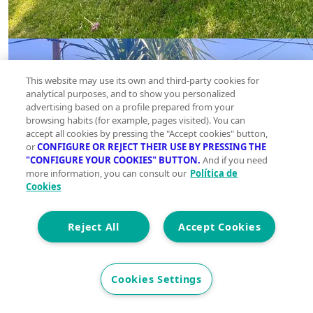
This website may use its own and third-party cookies for
analytical purposes, and to show you personalized
advertising based on a profile prepared from your
browsing habits (for example, pages visited). You can
accept all cookies by pressing the "Accept cookies" button,
or
CONFIGURE OR REJECT THEIR USE BY PRESSING THE
"CONFIGURE YOUR COOKIES" BUTTON.
And if you need
more information, you can consult our
Política de
Cookies
Reject All
Accept Cookies
Cookies Settings