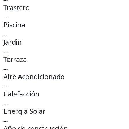
---
Trastero
---
Piscina
---
Jardin
---
Terraza
---
Aire Acondicionado
---
Calefacción
---
Energia Solar
---
Año de construcción