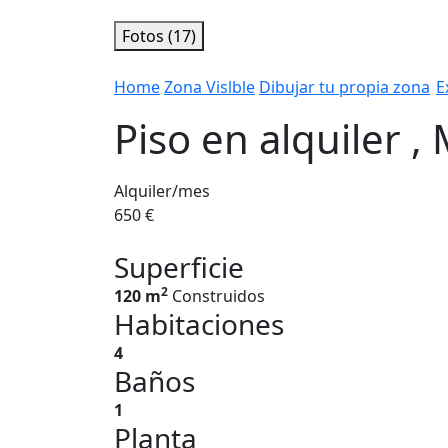
Fotos (17)
Home
Zona Vislble
Dibujar tu propia zona
E
Piso en alquiler , 
Alquiler/mes
650 €
Superficie
2
120 m
Construidos
Habitaciones
4
Baños
1
Planta