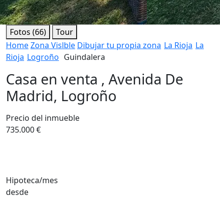
Fotos (66)
Tour
Home
Zona Vislble
Dibujar tu propia zona
La Rioja
La
Rioja
Logroño
Guindalera
Casa en venta , Avenida De
Madrid, Logroño
Precio del inmueble
735.000 €
Hipoteca/mes
desde