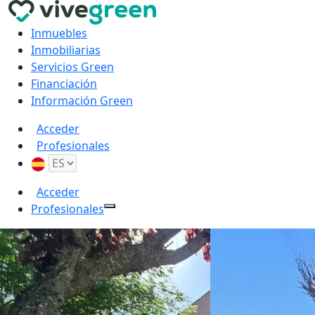
Inmuebles
Inmobiliarias
Servicios Green
Financiación
Información Green
Acceder
Profesionales
Acceder
Profesionales