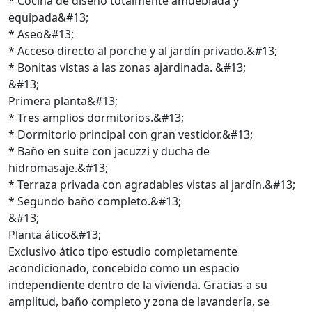
* Cocina de diseño totalmente amueblada y
equipada&#13;
* Aseo&#13;
* Acceso directo al porche y al jardín privado.&#13;
* Bonitas vistas a las zonas ajardinada. &#13;
&#13;
Primera planta&#13;
* Tres amplios dormitorios.&#13;
* Dormitorio principal con gran vestidor.&#13;
* Baño en suite con jacuzzi y ducha de
hidromasaje.&#13;
* Terraza privada con agradables vistas al jardín.&#13;
* Segundo baño completo.&#13;
&#13;
Planta ático&#13;
Exclusivo ático tipo estudio completamente
acondicionado, concebido como un espacio
independiente dentro de la vivienda. Gracias a su
amplitud, baño completo y zona de lavandería, se