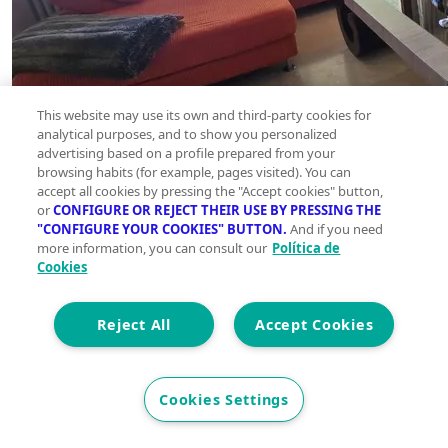
This website may use its own and third-party cookies for
analytical purposes, and to show you personalized
advertising based on a profile prepared from your
browsing habits (for example, pages visited). You can
accept all cookies by pressing the "Accept cookies" button,
or
CONFIGURE OR REJECT THEIR USE BY PRESSING THE
"CONFIGURE YOUR COOKIES" BUTTON.
And if you need
more information, you can consult our
Política de
Cookies
Reject All
Accept Cookies
Cookies Settings