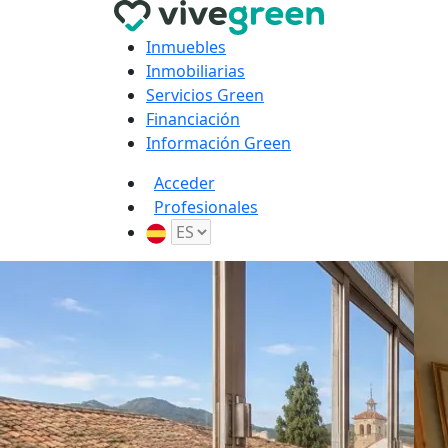
Inmuebles
Inmobiliarias
Servicios Green
Financiación
Información Green
Acceder
Profesionales