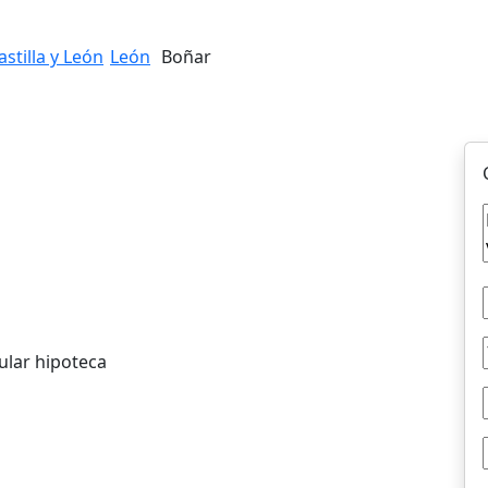
astilla y León
León
Boñar
ular hipoteca