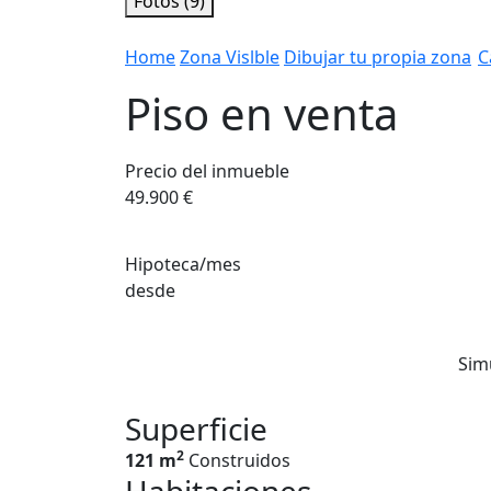
Fotos (9)
Home
Zona Vislble
Dibujar tu propia zona
C
Piso en venta
Precio del inmueble
49.900 €
Hipoteca/mes
desde
Sim
Superficie
2
121 m
Construidos